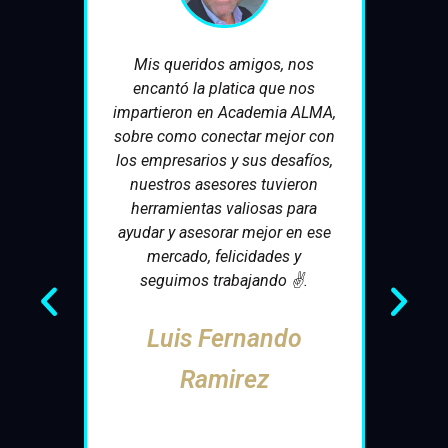
a dar el
Mis queridos amigos, nos
Me gus
 verdad
encantó la platica que nos
a
marlo.
impartieron en Academia ALMA,
experie
vió
sobre como conectar mejor con
buen
de una
los empresarios y sus desafíos,
campeo
a, que
nuestros asesores tuvieron
de la a
con el
herramientas valiosas para
lo
 miedo,
ayudar y asesorar mejor en ese
haces
mercado, felicidades y
 de un
seguimos trabajando ✌.
 con
más, me
Luis Fernando
os que
Ramirez
an para
n para
el