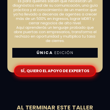
Es para quienes saben que necesitan un
diagnóstico real de su comunicación, una guía
práctica y el conocimiento de un mentor que
ya ha llevado a decenas de agentes a crecer
más de un 500% en ingresos, lograr MDRT y
cerrar negocios de alto nivel.
Aquí aprenderás un lenguaje probado que
abre puertas con empresarios, transforma el
rechazo en oportunidad y multiplica tu tasa
de cierres.
ÚNICA
EDICIÓN
SÍ, QUIERO EL APOYO DE EXPERTOS
AL TERMINAR ESTE TALLER