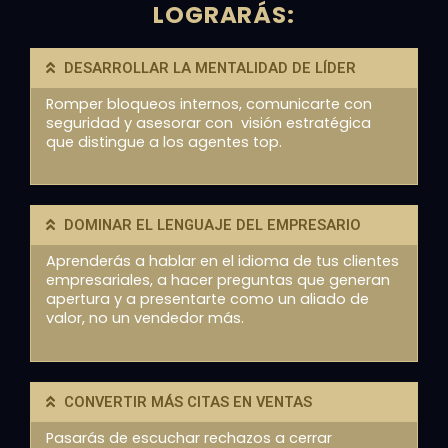
LOGRARÁS:
DESARROLLAR LA MENTALIDAD DE LÍDER
Romper bloqueos internos, comunicarte con
seguridad y asesorar con visión estratégica
que distingue a los agentes top.
DOMINAR EL LENGUAJE DEL EMPRESARIO
Aprenderás a hablar en el idioma de tus clientes
empresariales, a hacer preguntas que generan
apertura y a presentarte como un aliado de
valor, no un vendedor más.
CONVERTIR MÁS CITAS EN VENTAS
Pasarás de escuchar rechazos a cerrar