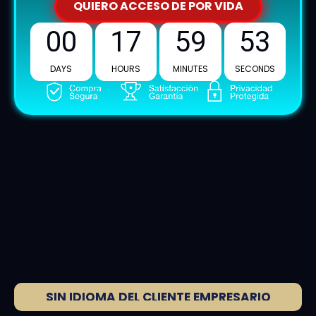
QUIERO ACCESO DE POR VIDA
00
17
59
52
DAYS
HOURS
MINUTES
SECONDS
SIN IDIOMA DEL CLIENTE EMPRESARIO