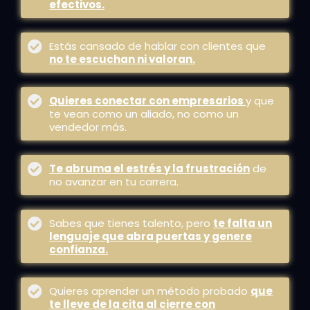
efectivos.
Estás cansado de hablar con clientes que
no te escuchan ni valoran.
Quieres conectar con empresarios
y que
te vean como un aliado, no como un
vendedor más.
Te abruma el estrés y la frustración
de
no avanzar en tu carrera.
Sabes que tienes talento, pero
te falta un
lenguaje que abra puertas y genere
confianza.
Quieres aprender un método probado
que
te lleve de la cita al cierre con