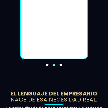
ior o
y útil
brá en
Así que
favor
cho
EL LENGUAJE DEL EMPRESARIO
NACE DE ESA NECESIDAD REAL.