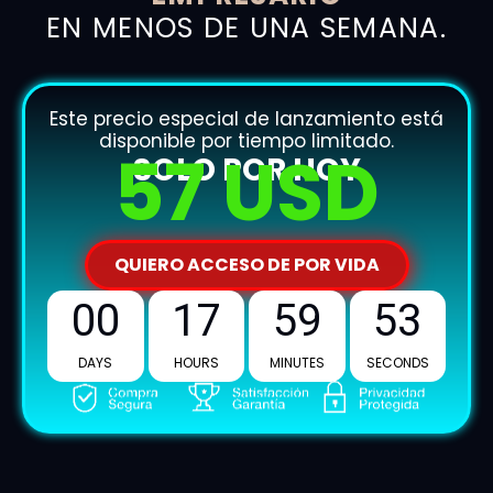
EN MENOS DE UNA SEMANA.
Este precio especial de lanzamiento está
disponible por tiempo limitado.
57 USD
SOLO POR HOY
QUIERO ACCESO DE POR VIDA
00
17
59
53
DAYS
HOURS
MINUTES
SECONDS