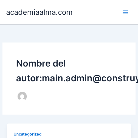
Ir
Main
academiaalma.com
al
Men
contenido
Nombre del
autor:main.admin@constru
Uncategorized